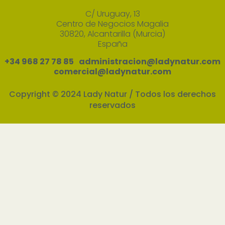
C/ Uruguay, 13
Centro de Negocios Magalia
30820, Alcantarilla (Murcia)
España
+34 968 27 78 85 administracion@ladynatur.com
comercial@ladynatur.com
Copyright © 2024 Lady Natur / Todos los derechos
reservados